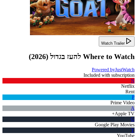
Watch Trailer
Where to Watch
להעז בגדול
(
2026
)
Powered by
JustWatch
Included with subscription
N
Netflix
Rent
P
Prime Video
A
Apple TV+
G
Google Play Movies
Y
YouTube