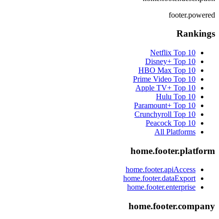
footer.powered
Rankings
Netflix
Top 10
Disney+
Top 10
HBO Max
Top 10
Prime Video
Top 10
Apple TV+
Top 10
Hulu
Top 10
Paramount+
Top 10
Crunchyroll
Top 10
Peacock
Top 10
All Platforms
home.footer.platform
home.footer.apiAccess
home.footer.dataExport
home.footer.enterprise
home.footer.company