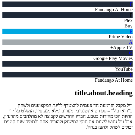
F
Fandango At Home
P
Plex
Buy
P
Prime Video
A
Apple TV+
G
Google Play Movies
Y
YouTube
F
Fandango At Home
title.about.heading
וויל מקבל הזדמנות חד-פעמית להצטרף לליגת המקצוענים ולשחק
ב”רוארבול” – ספורט אינטנסיבי, מעורב ומלא מגע פיזי, הנשלט על ידי
החיות הכי מהירות בטבע. חבריו החדשים לקבוצה לא מתלהבים מהרעיון,
אבל וויל נחוש לשנות את חוקי המשחק ולהוכיח אחת ולתמיד שגם קטנים
יכולים לשחק ולהעז בגדול.