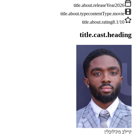
title.about.releaseYear
2026
title.about.type
contentType.movie
title.about.rating
8.1
/10
title.cast.heading
קיילב מק'לוכלין