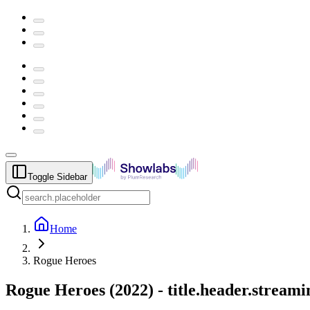
Toggle Sidebar
Home
Rogue Heroes
Rogue Heroes
(
2022
) -
title.header.stream