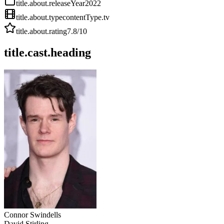
title.about.releaseYear
2022
title.about.type
contentType.tv
title.about.rating
7.8
/10
title.cast.heading
Connor Swindells
David Stirling