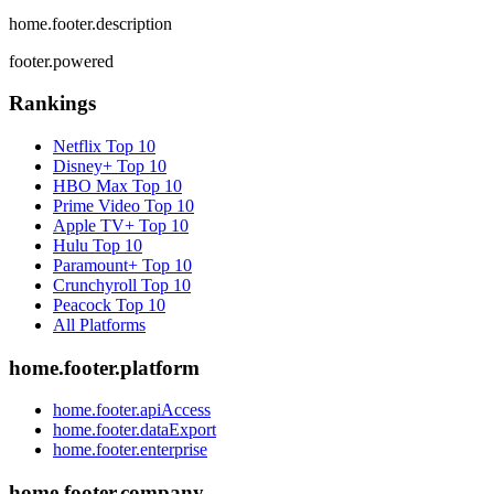
home.footer.description
footer.powered
Rankings
Netflix
Top 10
Disney+
Top 10
HBO Max
Top 10
Prime Video
Top 10
Apple TV+
Top 10
Hulu
Top 10
Paramount+
Top 10
Crunchyroll
Top 10
Peacock
Top 10
All Platforms
home.footer.platform
home.footer.apiAccess
home.footer.dataExport
home.footer.enterprise
home.footer.company