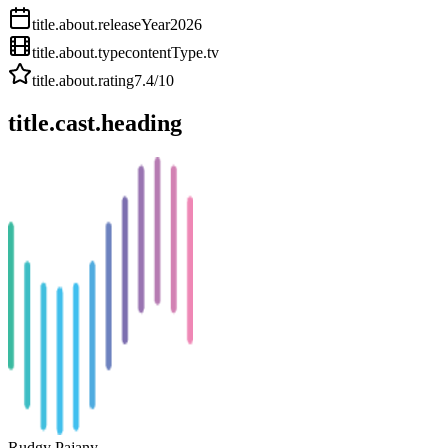
title.about.releaseYear
2026
title.about.type
contentType.tv
title.about.rating
7.4
/10
title.cast.heading
Rudgy Pajany