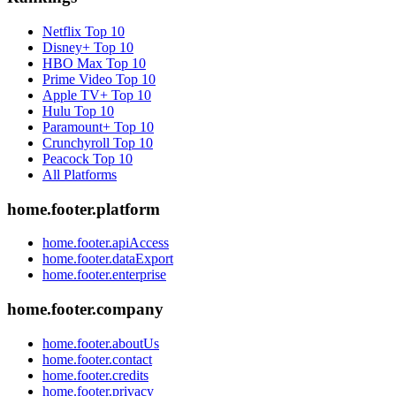
Netflix
Top 10
Disney+
Top 10
HBO Max
Top 10
Prime Video
Top 10
Apple TV+
Top 10
Hulu
Top 10
Paramount+
Top 10
Crunchyroll
Top 10
Peacock
Top 10
All Platforms
home.footer.platform
home.footer.apiAccess
home.footer.dataExport
home.footer.enterprise
home.footer.company
home.footer.aboutUs
home.footer.contact
home.footer.credits
home.footer.privacy