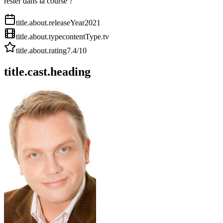
rester dans la course ?
title.about.releaseYear
2021
title.about.type
contentType.tv
title.about.rating
7.4
/10
title.cast.heading