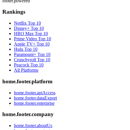
footer.powered
Rankings
Netflix
Top 10
Disney+
Top 10
HBO Max
Top 10
Prime Video
Top 10
Apple TV+
Top 10
Hulu
Top 10
Paramount+
Top 10
Crunchyroll
Top 10
Peacock
Top 10
All Platforms
home.footer.platform
home.footer.apiAccess
home.footer.dataExport
home.footer.enterprise
home.footer.company
home.footer.aboutUs