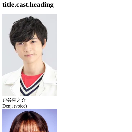
title.cast.heading
戸谷菊之介
Denji (voice)