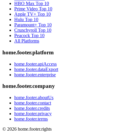
HBO Max
Top 10
Prime Video
Top 10
Apple TV+
Top 10
Hulu
Top 10
Paramount+
Top 10
Crunchyroll
Top 10
Peacock
Top 10
All Platforms
home.footer.platform
home.footer.apiAccess
home.footer.dataExport
home.footer.enterprise
home.footer.company
home.footer.aboutUs
home.footer.contact
home.footer.credits
home.footer.privacy
home.footer.terms
©
2026
home.footer.rights