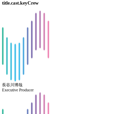
title.cast.keyCrew
長谷川博哉
Executive Producer