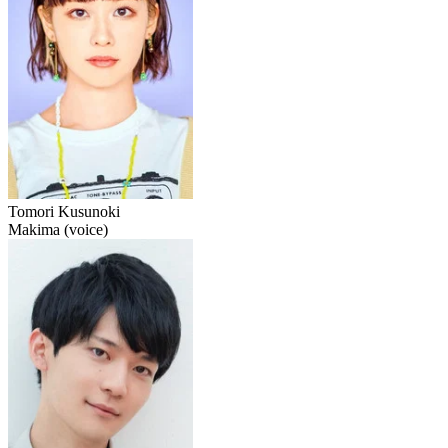
Tomori Kusunoki
Makima (voice)