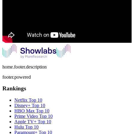
home.footer.description
footer.powered
Rankings
Netflix
Top 10
Disney+
Top 10
HBO Max
Top 10
Prime Video
Top 10
Apple TV+
Top 10
Hulu
Top 10
Paramount+
Top 10