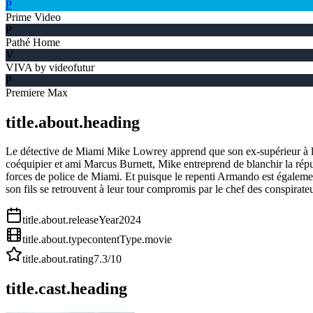
P
Prime Video
P
Pathé Home
V
VIVA by videofutur
P
Premiere Max
title.about.heading
Le détective de Miami Mike Lowrey apprend que son ex-supérieur à l'es
coéquipier et ami Marcus Burnett, Mike entreprend de blanchir la réputa
forces de police de Miami. Et puisque le repenti Armando est également 
son fils se retrouvent à leur tour compromis par le chef des conspirateu
title.about.releaseYear
2024
title.about.type
contentType.movie
title.about.rating
7.3
/10
title.cast.heading