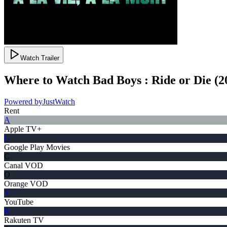
Watch Trailer
Where to Watch
Bad Boys : Ride or Die
(
2
Powered by
JustWatch
Rent
A
Apple TV+
G
Google Play Movies
C
Canal VOD
O
Orange VOD
Y
YouTube
R
Rakuten TV