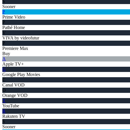
S
Sooner
P
Prime Video
P
Pathé Home
V
VIVA by videofutur
P
Premiere Max
Buy
A
Apple TV+
G
Google Play Movies
C
Canal VOD
O
Orange VOD
Y
YouTube
R
Rakuten TV
S
Sooner