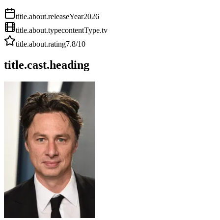
title.about.releaseYear
2026
title.about.type
contentType.tv
title.about.rating
7.8
/10
title.cast.heading