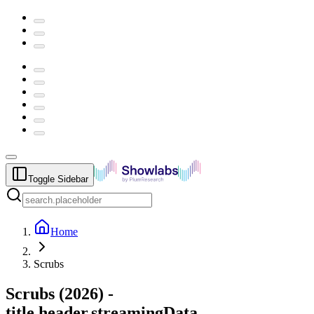
Toggle Sidebar
Home
Scrubs
Scrubs
(
2026
) -
title.header.streamingData