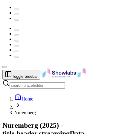
Toggle Sidebar
Home
Nuremberg
Nuremberg
(
2025
) -
title.header.streamingData