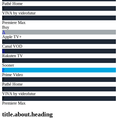
Pathé Home
V
VIVA by videofutur
P
Premiere Max
Buy
A
Apple TV+
C
Canal VOD
R
Rakuten TV
S
Sooner
P
Prime Video
P
Pathé Home
V
VIVA by videofutur
P
Premiere Max
title.about.heading