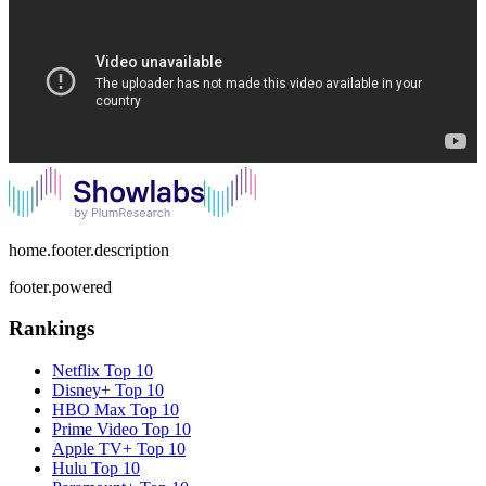
home.footer.description
footer.powered
Rankings
Netflix
Top 10
Disney+
Top 10
HBO Max
Top 10
Prime Video
Top 10
Apple TV+
Top 10
Hulu
Top 10