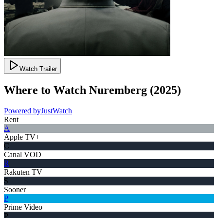
Watch Trailer
Where to Watch
Nuremberg
(
2025
)
Powered by
JustWatch
Rent
A
Apple TV+
C
Canal VOD
R
Rakuten TV
S
Sooner
P
Prime Video
P