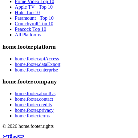
Prime Video
Top 10
Apple TV+
Top 10
Hulu
Top 10
Paramount+
Top 10
Crunchyroll
Top 10
Peacock
Top 10
All Platforms
home.footer.platform
home.footer.apiAccess
home.footer.dataExport
home.footer.enterprise
home.footer.company
home.footer.aboutUs
home.footer.contact
home.footer.credits
home.footer.privacy
home.footer.terms
©
2026
home.footer.rights