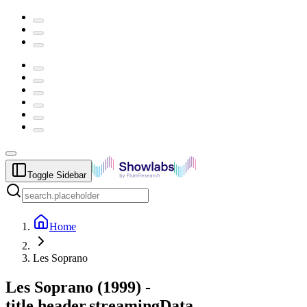
Toggle Sidebar
Home
Les Soprano
Les Soprano
(
1999
) -
title.header.streamingData