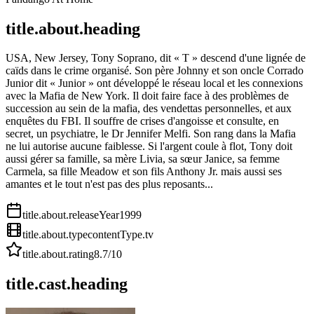
title.about.heading
USA, New Jersey, Tony Soprano, dit « T » descend d'une lignée de
caïds dans le crime organisé. Son père Johnny et son oncle Corrado
Junior dit « Junior » ont développé le réseau local et les connexions
avec la Mafia de New York. Il doit faire face à des problèmes de
succession au sein de la mafia, des vendettas personnelles, et aux
enquêtes du FBI. Il souffre de crises d'angoisse et consulte, en
secret, un psychiatre, le Dr Jennifer Melfi. Son rang dans la Mafia
ne lui autorise aucune faiblesse. Si l'argent coule à flot, Tony doit
aussi gérer sa famille, sa mère Livia, sa sœur Janice, sa femme
Carmela, sa fille Meadow et son fils Anthony Jr. mais aussi ses
amantes et le tout n'est pas des plus reposants...
title.about.releaseYear
1999
title.about.type
contentType.tv
title.about.rating
8.7
/10
title.cast.heading