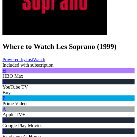
Where to Watch
Les Soprano
(
1999
)
Powered by
JustWatch
Included with subscription
H
HBO Max
Y
YouTube TV
Buy
P
Prime Video
A
Apple TV+
G
Google Play Movies
F
Fandango At Home