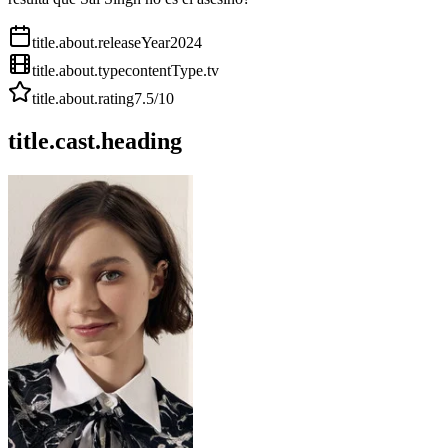
title.about.releaseYear
2024
title.about.type
contentType.tv
title.about.rating
7.5
/10
title.cast.heading