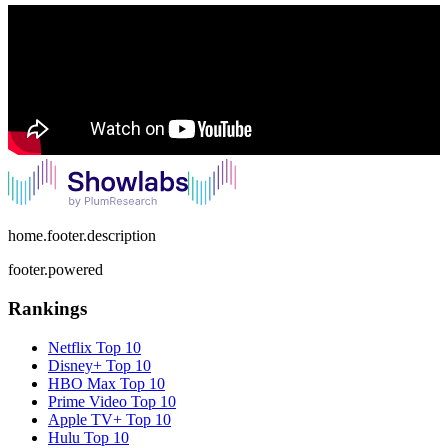
home.footer.description
footer.powered
Rankings
Netflix
Top 10
Disney+
Top 10
HBO Max
Top 10
Prime Video
Top 10
Apple TV+
Top 10
Hulu
Top 10