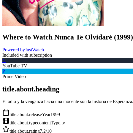
Where to Watch
Nunca Te Olvidaré
(
1999
)
Powered by
JustWatch
Included with subscription
Y
YouTube TV
P
Prime Video
title.about.heading
El odio y la venganza hacia una inocente son la historia de Esperanza. 
title.about.releaseYear
1999
title.about.type
contentType.tv
title.about.rating
7.2
/10