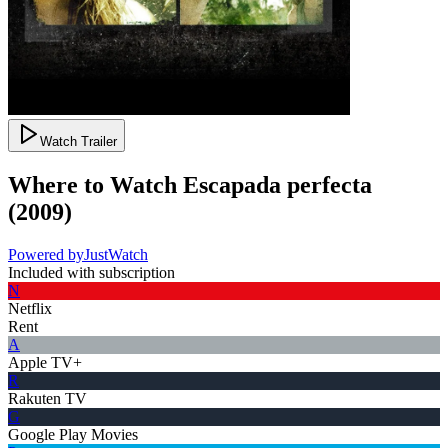
Watch Trailer
Where to Watch
Escapada perfecta
(
2009
)
Powered by
JustWatch
Included with subscription
N
Netflix
Rent
A
Apple TV+
R
Rakuten TV
G
Google Play Movies