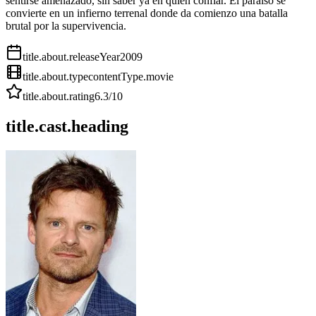
sentirse amenazado, sin saber ya en quién confiar. El paraíso se
convierte en un infierno terrenal donde da comienzo una batalla
brutal por la supervivencia.
title.about.releaseYear
2009
title.about.type
contentType.movie
title.about.rating
6.3
/10
title.cast.heading