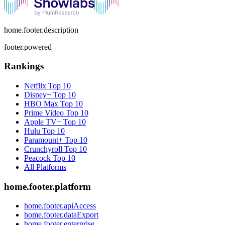
home.footer.description
footer.powered
Rankings
Netflix
Top 10
Disney+
Top 10
HBO Max
Top 10
Prime Video
Top 10
Apple TV+
Top 10
Hulu
Top 10
Paramount+
Top 10
Crunchyroll
Top 10
Peacock
Top 10
All Platforms
home.footer.platform
home.footer.apiAccess
home.footer.dataExport
home.footer.enterprise