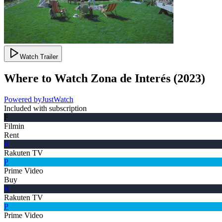
Watch Trailer
Where to Watch
Zona de Interés
(
2023
)
Powered by
JustWatch
Included with subscription
F
Filmin
Rent
R
Rakuten TV
P
Prime Video
Buy
R
Rakuten TV
P
Prime Video