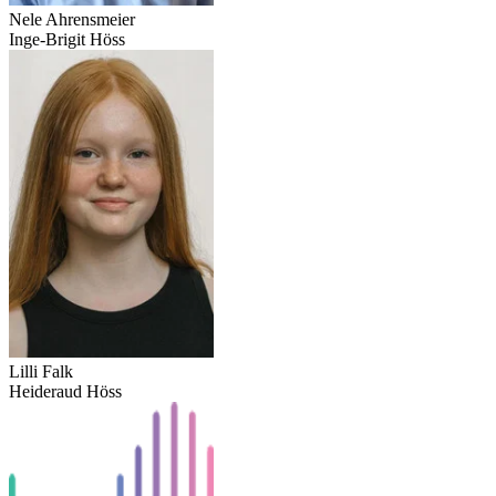
Nele Ahrensmeier
Inge-Brigit Höss
Lilli Falk
Heideraud Höss