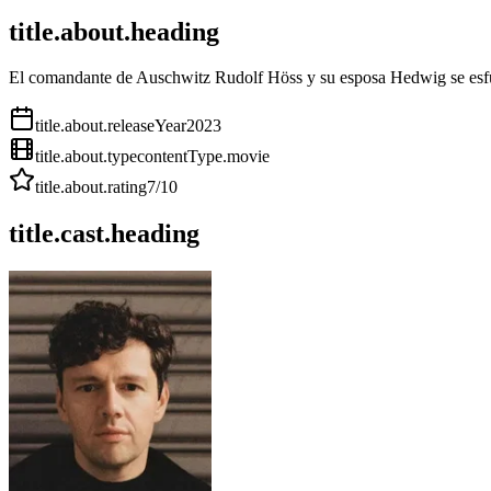
title.about.heading
El comandante de Auschwitz Rudolf Höss y su esposa Hedwig se esfuer
title.about.releaseYear
2023
title.about.type
contentType.movie
title.about.rating
7
/10
title.cast.heading