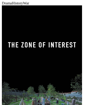
Drama
History
War