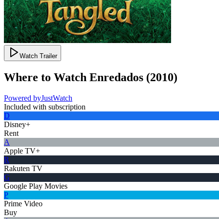
Watch Trailer
Where to Watch
Enredados
(
2010
)
Powered by
JustWatch
Included with subscription
D
Disney+
Rent
A
Apple TV+
R
Rakuten TV
G
Google Play Movies
P
Prime Video
Buy