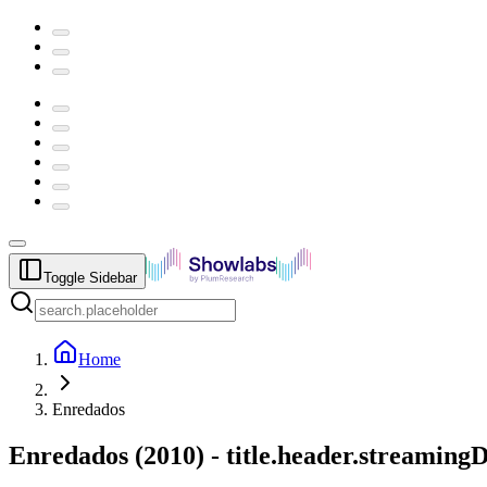
Toggle Sidebar
Home
Enredados
Enredados
(
2010
) -
title.header.streaming