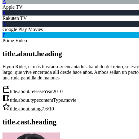
A
Apple TV+
R
Rakuten TV
G
Google Play Movies
P
Prime Video
title.about.heading
Flynn Rider, el más buscado -y encantador- bandido del reino, se esco
largo, que vive encerrada allí desde hace años. Ambos sellan un pact
una ruda pandilla de matones
title.about.releaseYear
2010
title.about.type
contentType.movie
title.about.rating
7.6
/10
title.cast.heading