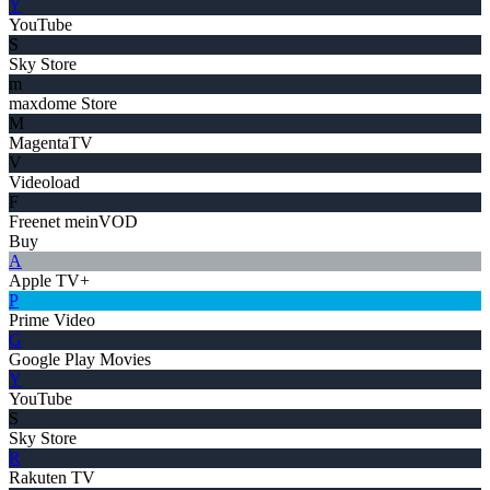
Y
YouTube
S
Sky Store
m
maxdome Store
M
MagentaTV
V
Videoload
F
Freenet meinVOD
Buy
A
Apple TV+
P
Prime Video
G
Google Play Movies
Y
YouTube
S
Sky Store
R
Rakuten TV