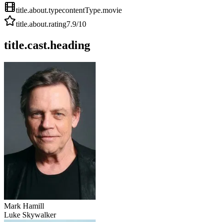
title.about.type
contentType.movie
title.about.rating
7.9
/10
title.cast.heading
Mark Hamill
Luke Skywalker