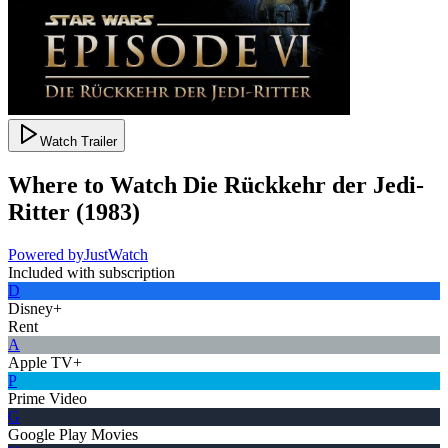
Watch Trailer
Where to Watch
Die Rückkehr der Jedi-
Ritter
(
1983
)
Powered by
JustWatch
Included with subscription
D
Disney+
Rent
A
Apple TV+
P
Prime Video
G
Google Play Movies