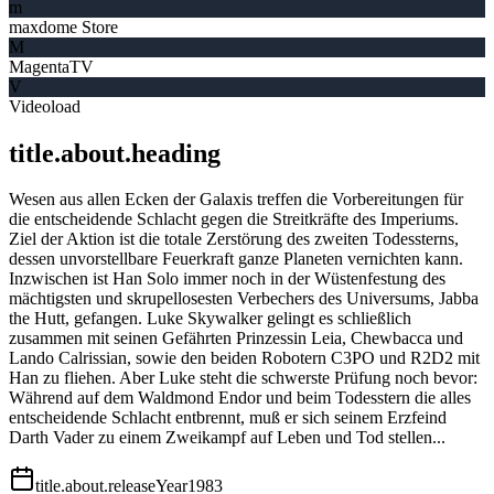
m
maxdome Store
M
MagentaTV
V
Videoload
title.about.heading
Wesen aus allen Ecken der Galaxis treffen die Vorbereitungen für
die entscheidende Schlacht gegen die Streitkräfte des Imperiums.
Ziel der Aktion ist die totale Zerstörung des zweiten Todessterns,
dessen unvorstellbare Feuerkraft ganze Planeten vernichten kann.
Inzwischen ist Han Solo immer noch in der Wüstenfestung des
mächtigsten und skrupellosesten Verbechers des Universums, Jabba
the Hutt, gefangen. Luke Skywalker gelingt es schließlich
zusammen mit seinen Gefährten Prinzessin Leia, Chewbacca und
Lando Calrissian, sowie den beiden Robotern C3PO und R2D2 mit
Han zu fliehen. Aber Luke steht die schwerste Prüfung noch bevor:
Während auf dem Waldmond Endor und beim Todesstern die alles
entscheidende Schlacht entbrennt, muß er sich seinem Erzfeind
Darth Vader zu einem Zweikampf auf Leben und Tod stellen...
title.about.releaseYear
1983