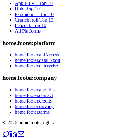
Apple TV+
Top 10
Hulu
Top 10
Paramount+
Top 10
Crunchyroll
Top 10
Peacock
Top 10
All Platforms
home.footer.platform
home.footer.apiAccess
home.footer.dataExport
home.footer.enterprise
home.footer.company
home.footer.aboutUs
home.footer.contact
home.footer.credits
home.footer.privacy
home.footer.terms
©
2026
home.footer.rights