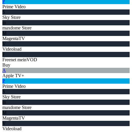
P
Prime Video
S
Sky Store
m
maxdome Store
M
MagentaTV
V
Videoload
F
Freenet meinVOD
Buy
A
Apple TV+
P
Prime Video
S
Sky Store
m
maxdome Store
M
MagentaTV
V
Videoload