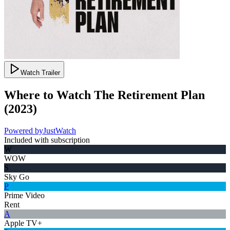
Watch Trailer
Where to Watch
The Retirement Plan
(
2023
)
Powered by
JustWatch
Included with subscription
W
WOW
S
Sky Go
P
Prime Video
Rent
A
Apple TV+