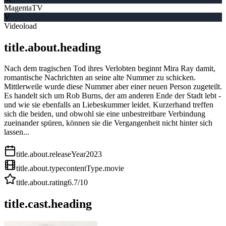
MagentaTV
V
Videoload
title.about.heading
Nach dem tragischen Tod ihres Verlobten beginnt Mira Ray damit,
romantische Nachrichten an seine alte Nummer zu schicken.
Mittlerweile wurde diese Nummer aber einer neuen Person zugeteilt.
Es handelt sich um Rob Burns, der am anderen Ende der Stadt lebt -
und wie sie ebenfalls an Liebeskummer leidet. Kurzerhand treffen
sich die beiden, und obwohl sie eine unbestreitbare Verbindung
zueinander spüren, können sie die Vergangenheit nicht hinter sich
lassen...
title.about.releaseYear
2023
title.about.type
contentType.movie
title.about.rating
6.7
/10
title.cast.heading