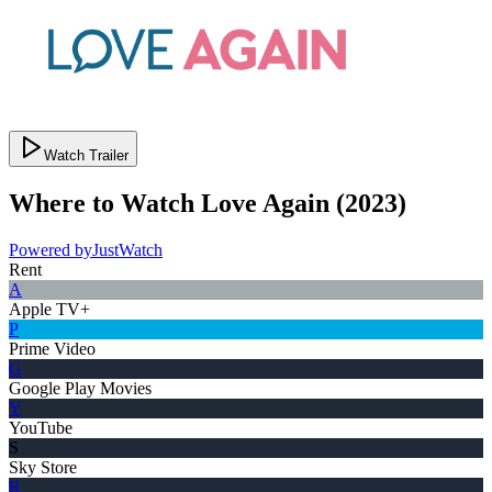
Watch Trailer
Where to Watch
Love Again
(
2023
)
Powered by
JustWatch
Rent
A
Apple TV+
P
Prime Video
G
Google Play Movies
Y
YouTube
S
Sky Store
R