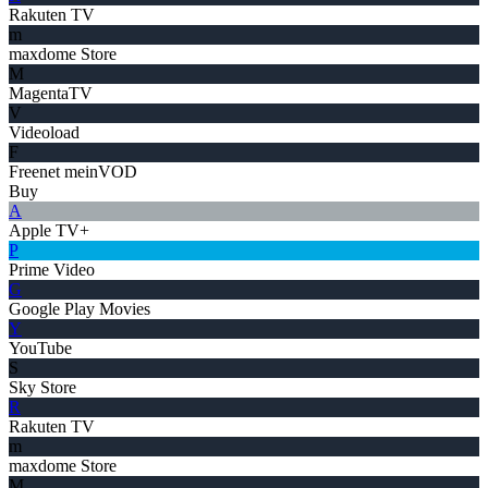
Rakuten TV
m
maxdome Store
M
MagentaTV
V
Videoload
F
Freenet meinVOD
Buy
A
Apple TV+
P
Prime Video
G
Google Play Movies
Y
YouTube
S
Sky Store
R
Rakuten TV
m
maxdome Store
M