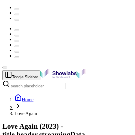
Toggle Sidebar
Home
Love Again
Love Again
(
2023
) -
title.header.streamingData