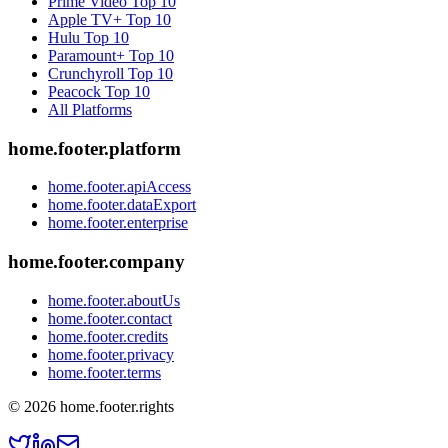
Prime Video
Top 10
Apple TV+
Top 10
Hulu
Top 10
Paramount+
Top 10
Crunchyroll
Top 10
Peacock
Top 10
All Platforms
home.footer.platform
home.footer.apiAccess
home.footer.dataExport
home.footer.enterprise
home.footer.company
home.footer.aboutUs
home.footer.contact
home.footer.credits
home.footer.privacy
home.footer.terms
©
2026
home.footer.rights