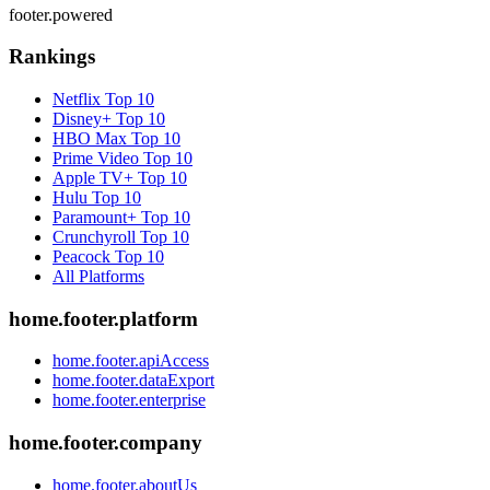
footer.powered
Rankings
Netflix
Top 10
Disney+
Top 10
HBO Max
Top 10
Prime Video
Top 10
Apple TV+
Top 10
Hulu
Top 10
Paramount+
Top 10
Crunchyroll
Top 10
Peacock
Top 10
All Platforms
home.footer.platform
home.footer.apiAccess
home.footer.dataExport
home.footer.enterprise
home.footer.company
home.footer.aboutUs