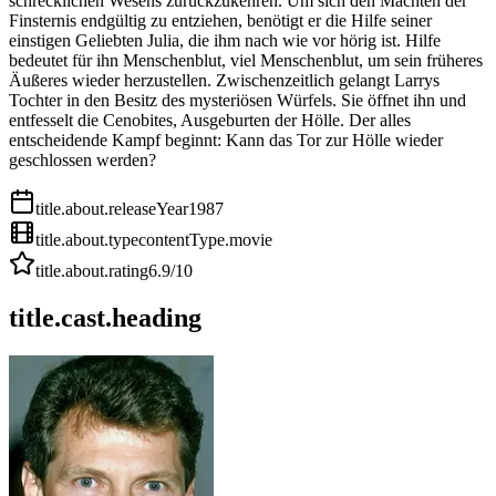
schrecklichen Wesens zurückzukehren. Um sich den Mächten der
Finsternis endgültig zu entziehen, benötigt er die Hilfe seiner
einstigen Geliebten Julia, die ihm nach wie vor hörig ist. Hilfe
bedeutet für ihn Menschenblut, viel Menschenblut, um sein früheres
Äußeres wieder herzustellen. Zwischenzeitlich gelangt Larrys
Tochter in den Besitz des mysteriösen Würfels. Sie öffnet ihn und
entfesselt die Cenobites, Ausgeburten der Hölle. Der alles
entscheidende Kampf beginnt: Kann das Tor zur Hölle wieder
geschlossen werden?
title.about.releaseYear
1987
title.about.type
contentType.movie
title.about.rating
6.9
/10
title.cast.heading