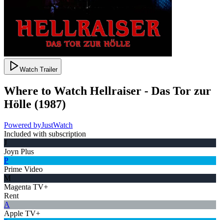
Watch Trailer
Where to Watch
Hellraiser - Das Tor zur
Hölle
(
1987
)
Powered by
JustWatch
Included with subscription
J
Joyn Plus
P
Prime Video
M
Magenta TV+
Rent
A
Apple TV+