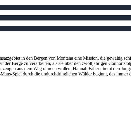
insatzgebiet in den Bergen von Montana eine Mission, die gewaltig sc
t der Berge zu verarbeiten, als sie über den zwölfjährigen Connor stolp
genzeugen aus dem Weg räumen wollen. Hannah Faber nimmt den Jungen u
Maus-Spiel durch die undurchdringlichen Wälder beginnt, das immer dra