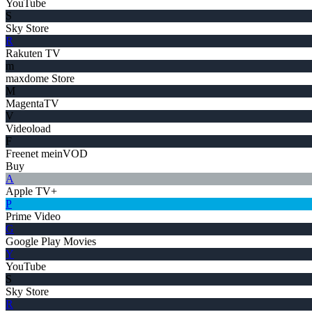
YouTube
S
Sky Store
R
Rakuten TV
m
maxdome Store
M
MagentaTV
V
Videoload
F
Freenet meinVOD
Buy
A
Apple TV+
P
Prime Video
G
Google Play Movies
Y
YouTube
S
Sky Store
R