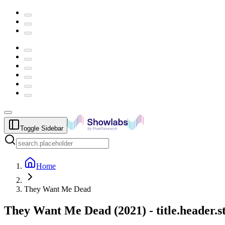
Toggle Sidebar
Home
They Want Me Dead
They Want Me Dead
(
2021
) -
title.header.