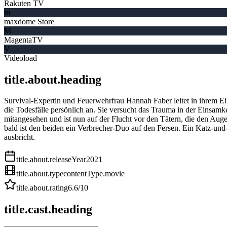
Rakuten TV
m
maxdome Store
M
MagentaTV
V
Videoload
title.about.heading
Survival-Expertin und Feuerwehrfrau Hannah Faber leitet in ihrem E
die Todesfälle persönlich an. Sie versucht das Trauma in der Einsamkei
mitangesehen und ist nun auf der Flucht vor den Tätern, die den Au
bald ist den beiden ein Verbrecher-Duo auf den Fersen. Ein Katz-und-
ausbricht.
title.about.releaseYear
2021
title.about.type
contentType.movie
title.about.rating
6.6
/10
title.cast.heading