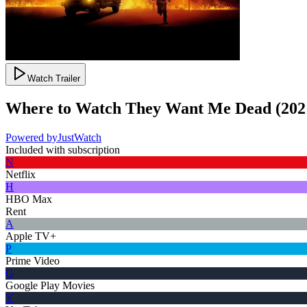
Watch Trailer
Where to Watch
They Want Me Dead
(
202
Powered by
JustWatch
Included with subscription
N
Netflix
H
HBO Max
Rent
A
Apple TV+
P
Prime Video
G
Google Play Movies
Y