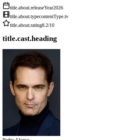
title.about.releaseYear
2026
title.about.type
contentType.tv
title.about.rating
8.2
/10
title.cast.heading
Pedro Alonso