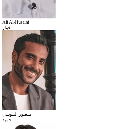
Ali Al-Husaini
فواز
منصور البلوشي
حميد