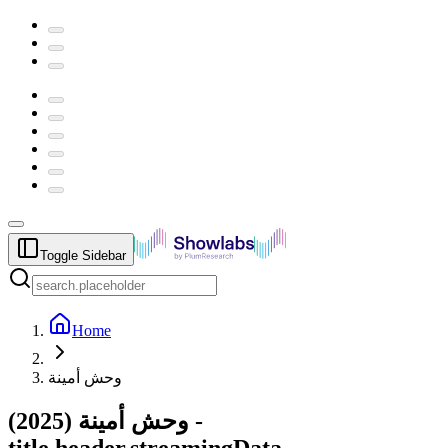
Toggle Sidebar
Home
وحش أمينة
2025
(
وحش أمينة
) -
title.header.streamingData