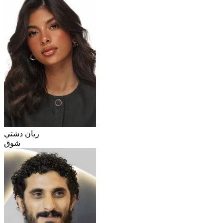
ريان دشتي
شوق