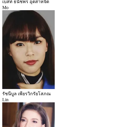
เบสท์ ธนัชพร อุตสาหจิต
Mo
รัชนีบูล เพียรวิกรัยโสภณ
Lin