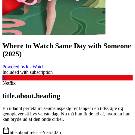
Where to Watch
Same Day with Someone
(
2025
)
Powered by
JustWatch
Included with subscription
N
Netflix
title.about.heading
En udadtil perfekt museumsinspektør er fanget i en tidssløjfe og
genoplever sit livs værste dag. Nu må hun finde ud af, hvordan hun
kan bryde ud af den onde cirkel.
title.about.releaseYear
2025