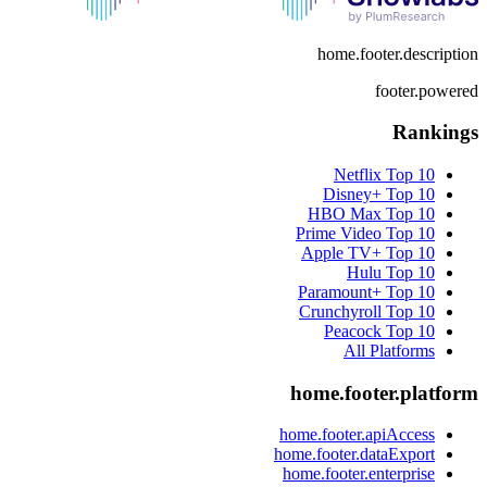
home.footer.description
footer.powered
Rankings
Netflix
Top 10
Disney+
Top 10
HBO Max
Top 10
Prime Video
Top 10
Apple TV+
Top 10
Hulu
Top 10
Paramount+
Top 10
Crunchyroll
Top 10
Peacock
Top 10
All Platforms
home.footer.platform
home.footer.apiAccess
home.footer.dataExport
home.footer.enterprise