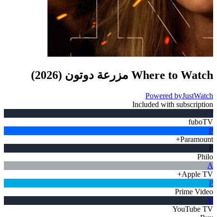
Where to Watch
مزرعة دوتون
(
2026
)
Powered by
JustWatch
Included with subscription
f
fuboTV
P
Paramount+
P
Philo
A
Apple TV+
P
Prime Video
Y
YouTube TV