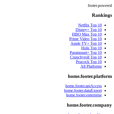
footer.powered
Rankings
Netflix
Top 10
Disney+
Top 10
HBO Max
Top 10
Prime Video
Top 10
Apple TV+
Top 10
Hulu
Top 10
Paramount+
Top 10
Crunchyroll
Top 10
Peacock
Top 10
All Platforms
home.footer.platform
home.footer.apiAccess
home.footer.dataExport
home.footer.enterprise
home.footer.company