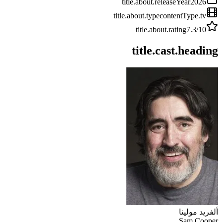
title.about.releaseYear
2026
title.about.type
contentType.tv
title.about.rating
7.3
/10
title.cast.heading
ألفريد مولينا
Sam Cooper