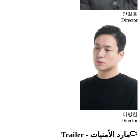
안길호
Director
이병헌
Director
مارد الأمنيات
-
Trailer