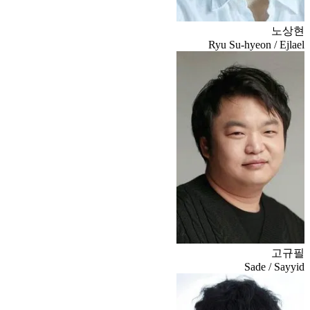
노상현
Ryu Su-hyeon / Ejlael
고규필
Sade / Sayyid