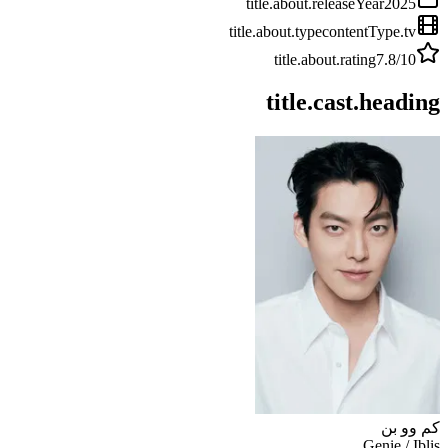
title.about.releaseYear
2025
title.about.type
contentType.tv
title.about.rating
7.8
/10
title.cast.heading
كم وو بن
Genie / Iblis