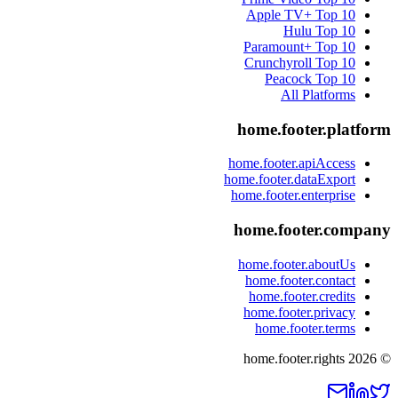
Apple TV+
Top 10
Hulu
Top 10
Paramount+
Top 10
Crunchyroll
Top 10
Peacock
Top 10
All Platforms
home.footer.platform
home.footer.apiAccess
home.footer.dataExport
home.footer.enterprise
home.footer.company
home.footer.aboutUs
home.footer.contact
home.footer.credits
home.footer.privacy
home.footer.terms
home.footer.rights
2026
©