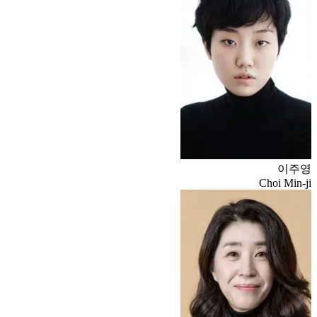
이주영
Choi Min-ji