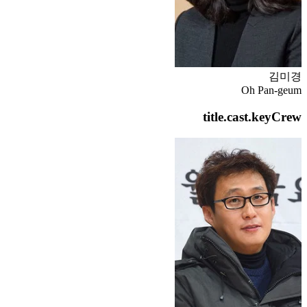
김미경
Oh Pan-geum
title.cast.keyCrew