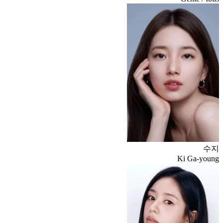
수지
Ki Ga-young