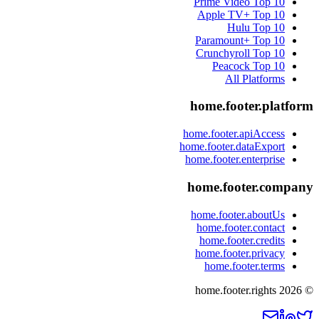
Prime Video
Top 10
Apple TV+
Top 10
Hulu
Top 10
Paramount+
Top 10
Crunchyroll
Top 10
Peacock
Top 10
All Platforms
home.footer.platform
home.footer.apiAccess
home.footer.dataExport
home.footer.enterprise
home.footer.company
home.footer.aboutUs
home.footer.contact
home.footer.credits
home.footer.privacy
home.footer.terms
home.footer.rights
2026
©