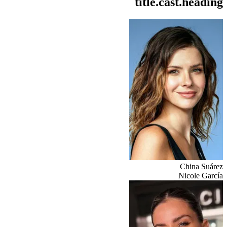
title.cast.heading
China Suárez
Nicole García