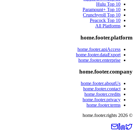
Hulu
Top 10
Paramount+
Top 10
Crunchyroll
Top 10
Peacock
Top 10
All Platforms
home.footer.platform
home.footer.apiAccess
home.footer.dataExport
home.footer.enterprise
home.footer.company
home.footer.aboutUs
home.footer.contact
home.footer.credits
home.footer.privacy
home.footer.terms
home.footer.rights
2026
©