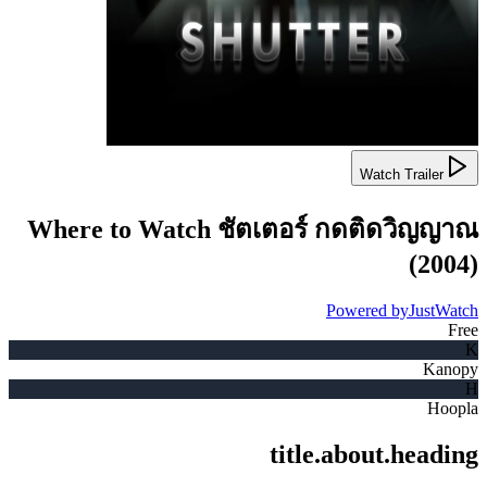
Watch Trailer
Where to Watch
ชัตเตอร์ กดติดวิญญาณ
(
2004
)
Powered by
JustWatch
Free
K
Kanopy
H
Hoopla
title.about.heading