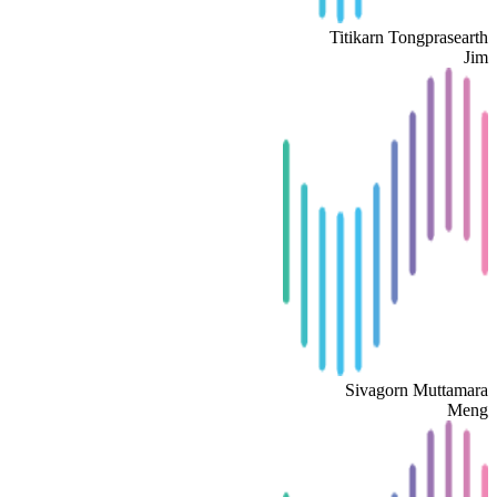
Titikarn Tongprasearth
Jim
Sivagorn Muttamara
Meng