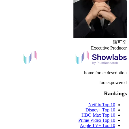
陳可辛
Executive Producer
home.footer.description
footer.powered
Rankings
Netflix
Top 10
Disney+
Top 10
HBO Max
Top 10
Prime Video
Top 10
Apple TV+
Top 10