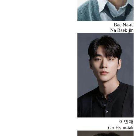
Bae Na-ra
Na Baek-jin
이민재
Go Hyun-tak