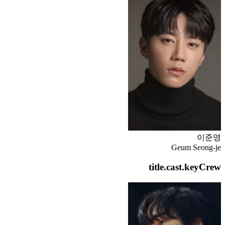
이준영
Geum Seong-je
title.cast.keyCrew