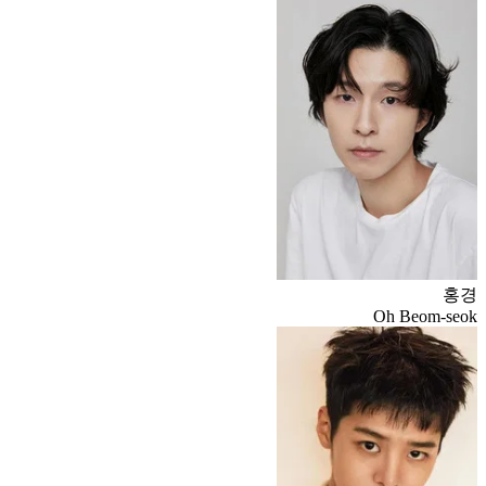
홍경
Oh Beom-seok