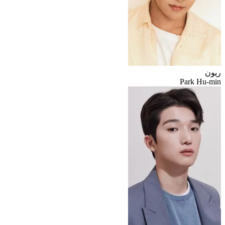
ريون
Park Hu-min