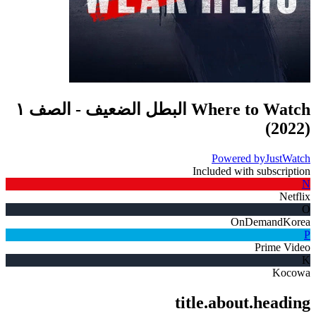
Where to Watch
البطل الضعيف - الصف ١
)
2022
(
Powered by
JustWatch
Included with subscription
N
Netflix
O
OnDemandKorea
P
Prime Video
K
Kocowa
title.about.heading